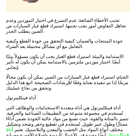
تجنب الأخطاء الشائعة: عدم التسرع في اختيار الموردين وعدم
تجاهل التفاوض أمور يجب تجنبها.
استيراد قطع غيار السيارات من
يتطلب الحذر.
الصين
جودة المنتجات والضمان: كيفية التحقق من جودة القطع وكيفية
التعامل مع أي مشاكل محتملة بعد الشراء.
الاستدامة والبيئة: استيراد قطع الغيار يجب أن يكون مسؤولاً بيئيًا
أيضًا. اختيار موردين ملتزمين بالاستدامة يمكن أن يكون له تأثير
إيجابي.
الختام: استيراد قطع غيار السيارات من الصين يمكن أن يكون مجالًا
مربحًا إذا تم تنفيذه بعناية وفقًا للإرشادات الصحيحة. اتبع هذا الدليل
وتحقق من نجاح عمليتك.
أداة فينكلينرتول
أداة فينكلينرتول هي أداة متعددة الاستخدامات والوظائف التي
تُستخدم في مجموعة متنوعة من التطبيقات الصناعية والحرفية.
تتميز بالمتانة والقوة، حيث تصنع من مواد عالية الجودة تضمن أداءًا
ممتازًا وطول عمر طويل. تُستخدم في تقطيع وحفر وشحذ وتشكيل
مختلف أنواع المواد مثل الخشب والمعدن والبلاستيك. تعتبر
أداة
أيضًا مفيدة في الأعمال اليدوية وإصلاح الأجهزة وصيانة
فينكلينرتول