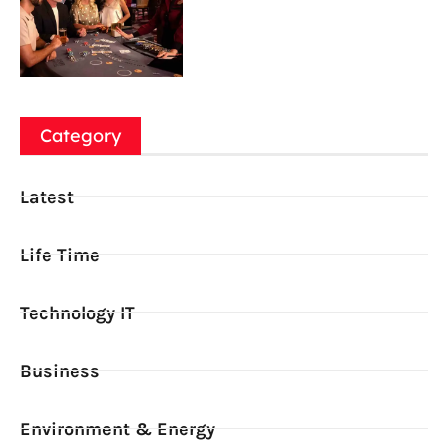
Category
Latest
Life Time
Technology IT
Business
Environment & Energy